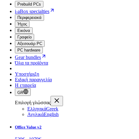
Prebuild PCs
i-aBox specialties
Περιφερειακά
Ήχος
Εικόνα
Γραφείο
Αξεσουάρ PC
PC hardware
Gear bundles
Όλα τα προϊόντα
Υποστήριξη
Ειδική παραγγελία
Η εταιρεία
GR
Επιλογή γλώσσας
Ελληνικά
Greek
Αγγλικά
English
Office Value v2