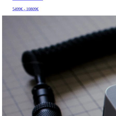
5499
€ -
10809
€