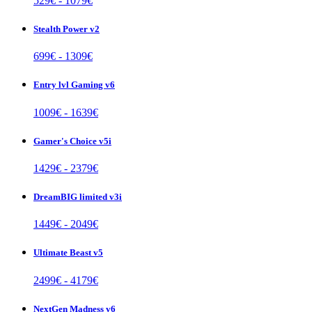
529
€ -
1079
€
Stealth Power v2
699
€ -
1309
€
Entry lvl Gaming v6
1009
€ -
1639
€
Gamer's Choice v5i
1429
€ -
2379
€
DreamBIG limited v3i
1449
€ -
2049
€
Ultimate Beast v5
2499
€ -
4179
€
NextGen Madness v6