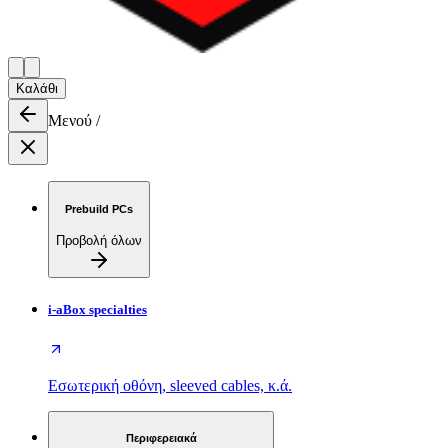
Καλάθι
Μενού
/
Prebuild PCs
Προβολή όλων
i-aBox specialties
Εσωτερική οθόνη, sleeved cables, κ.ά.
Περιφερειακά