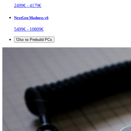
2499
€ -
4179
€
NextGen Madness v6
5499
€ -
10809
€
Όλα τα
Prebuild PCs