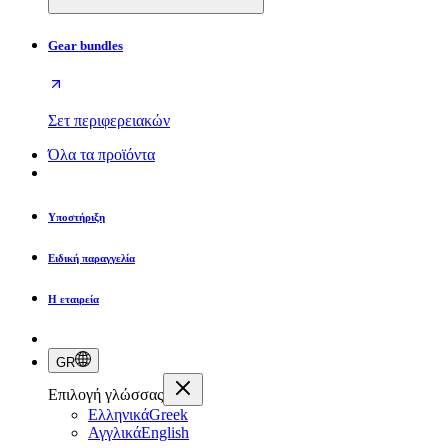
Gear bundles
Σετ περιφερειακών
Όλα τα προϊόντα
Υποστήριξη
Ειδική παραγγελία
Η εταιρεία
GR
Επιλογή γλώσσας
Ελληνικά
Greek
Αγγλικά
English