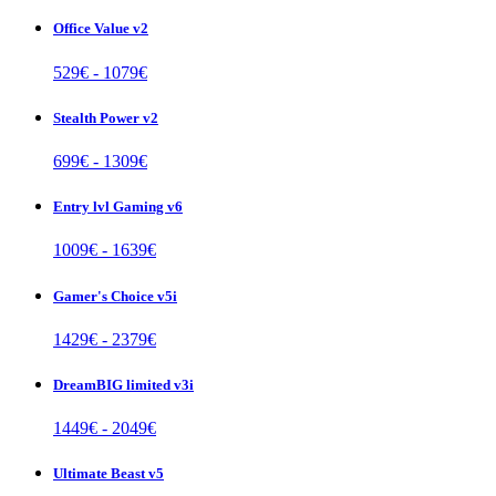
Office Value v2
529
€ -
1079
€
Stealth Power v2
699
€ -
1309
€
Entry lvl Gaming v6
1009
€ -
1639
€
Gamer's Choice v5i
1429
€ -
2379
€
DreamBIG limited v3i
1449
€ -
2049
€
Ultimate Beast v5