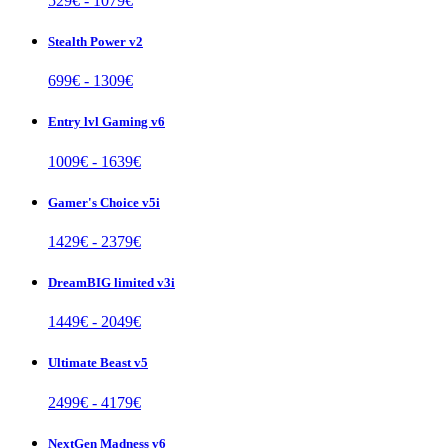
529
€ -
1079
€
Stealth Power v2
699
€ -
1309
€
Entry lvl Gaming v6
1009
€ -
1639
€
Gamer's Choice v5i
1429
€ -
2379
€
DreamBIG limited v3i
1449
€ -
2049
€
Ultimate Beast v5
2499
€ -
4179
€
NextGen Madness v6