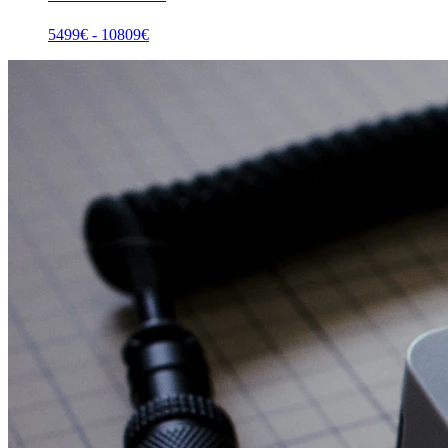
5499
€ -
10809
€