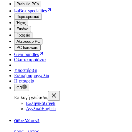
Prebuild PCs
i-aBox specialties
Περιφερειακά
Ήχος
Εικόνα
Γραφείο
Αξεσουάρ PC
PC hardware
Gear bundles
Όλα τα προϊόντα
Υποστήριξη
Ειδική παραγγελία
Η εταιρεία
GR
Επιλογή γλώσσας
Ελληνικά
Greek
Αγγλικά
English
Office Value v2