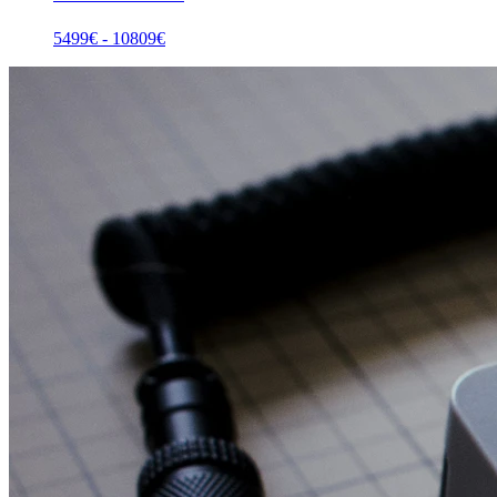
5499
€ -
10809
€