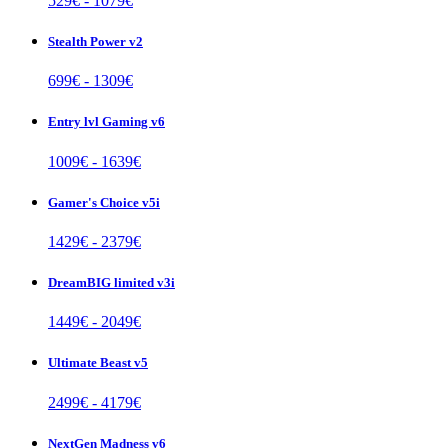
529
€ -
1079
€
Stealth Power v2
699
€ -
1309
€
Entry lvl Gaming v6
1009
€ -
1639
€
Gamer's Choice v5i
1429
€ -
2379
€
DreamBIG limited v3i
1449
€ -
2049
€
Ultimate Beast v5
2499
€ -
4179
€
NextGen Madness v6