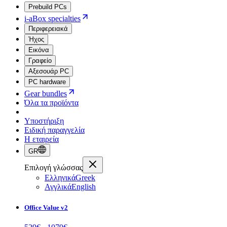
Prebuild PCs
i-aBox specialties
Περιφερειακά
Ήχος
Εικόνα
Γραφείο
Αξεσουάρ PC
PC hardware
Gear bundles
Όλα τα προϊόντα
Υποστήριξη
Ειδική παραγγελία
Η εταιρεία
GR
Επιλογή γλώσσας
Ελληνικά
Greek
Αγγλικά
English
Office Value v2