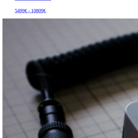
5499
€ -
10809
€