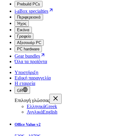
Prebuild PCs
i-aBox specialties
Περιφερειακά
Ήχος
Εικόνα
Γραφείο
Αξεσουάρ PC
PC hardware
Gear bundles
Όλα τα προϊόντα
Υποστήριξη
Ειδική παραγγελία
Η εταιρεία
GR
Επιλογή γλώσσας
Ελληνικά
Greek
Αγγλικά
English
Office Value v2