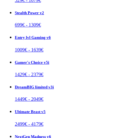
529
€ -
1079
€
Stealth Power v2
699
€ -
1309
€
Entry lvl Gaming v6
1009
€ -
1639
€
Gamer's Choice v5i
1429
€ -
2379
€
DreamBIG limited v3i
1449
€ -
2049
€
Ultimate Beast v5
2499
€ -
4179
€
NextGen Madness v6