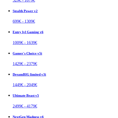
529
€ -
1079
€
Stealth Power v2
699
€ -
1309
€
Entry lvl Gaming v6
1009
€ -
1639
€
Gamer's Choice v5i
1429
€ -
2379
€
DreamBIG limited v3i
1449
€ -
2049
€
Ultimate Beast v5
2499
€ -
4179
€
NextGen Madness v6