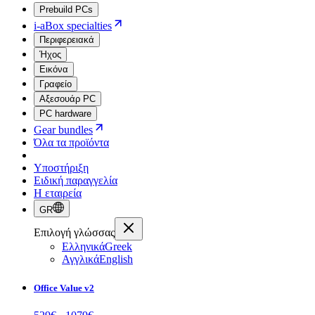
Prebuild PCs
i-aBox specialties
Περιφερειακά
Ήχος
Εικόνα
Γραφείο
Αξεσουάρ PC
PC hardware
Gear bundles
Όλα τα προϊόντα
Υποστήριξη
Ειδική παραγγελία
Η εταιρεία
GR
Επιλογή γλώσσας
Ελληνικά
Greek
Αγγλικά
English
Office Value v2