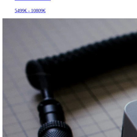
5499
€ -
10809
€