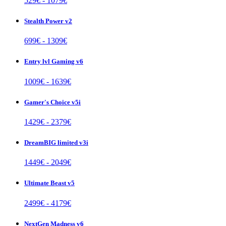
529
€ -
1079
€
Stealth Power v2
699
€ -
1309
€
Entry lvl Gaming v6
1009
€ -
1639
€
Gamer's Choice v5i
1429
€ -
2379
€
DreamBIG limited v3i
1449
€ -
2049
€
Ultimate Beast v5
2499
€ -
4179
€
NextGen Madness v6