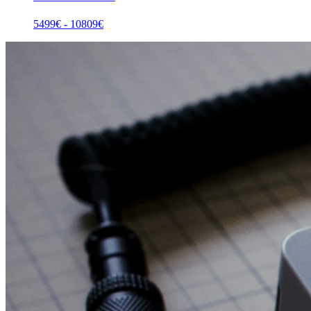
5499
€ -
10809
€