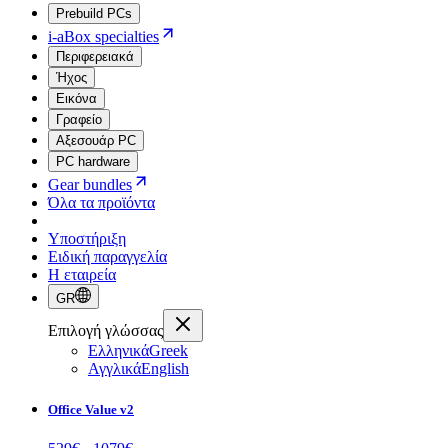
Prebuild PCs
i-aBox specialties
Περιφερειακά
Ήχος
Εικόνα
Γραφείο
Αξεσουάρ PC
PC hardware
Gear bundles
Όλα τα προϊόντα
Υποστήριξη
Ειδική παραγγελία
Η εταιρεία
GR
Επιλογή γλώσσας
Ελληνικά
Greek
Αγγλικά
English
Office Value v2