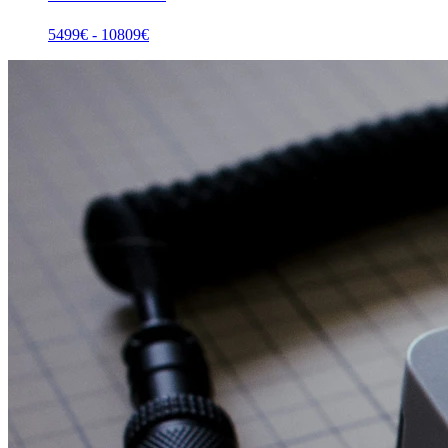
5499
€ -
10809
€