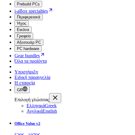
Prebuild PCs
i-aBox specialties
Περιφερειακά
Ήχος
Εικόνα
Γραφείο
Αξεσουάρ PC
PC hardware
Gear bundles
Όλα τα προϊόντα
Υποστήριξη
Ειδική παραγγελία
Η εταιρεία
GR
Επιλογή γλώσσας
Ελληνικά
Greek
Αγγλικά
English
Office Value v2