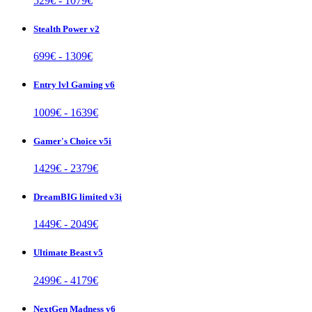
529
€ -
1079
€
Stealth Power v2
699
€ -
1309
€
Entry lvl Gaming v6
1009
€ -
1639
€
Gamer's Choice v5i
1429
€ -
2379
€
DreamBIG limited v3i
1449
€ -
2049
€
Ultimate Beast v5
2499
€ -
4179
€
NextGen Madness v6