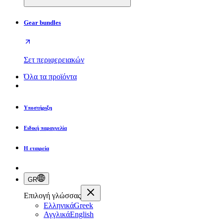
Gear bundles
Σετ περιφερειακών
Όλα τα προϊόντα
Υποστήριξη
Ειδική παραγγελία
Η εταιρεία
GR
Επιλογή γλώσσας
Ελληνικά
Greek
Αγγλικά
English