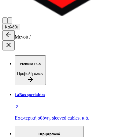
Καλάθι
Μενού
/
Prebuild PCs
Προβολή όλων
i-aBox specialties
Εσωτερική οθόνη, sleeved cables, κ.ά.
Περιφερειακά