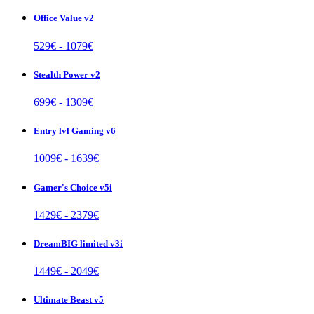
Office Value v2
529
€ -
1079
€
Stealth Power v2
699
€ -
1309
€
Entry lvl Gaming v6
1009
€ -
1639
€
Gamer's Choice v5i
1429
€ -
2379
€
DreamBIG limited v3i
1449
€ -
2049
€
Ultimate Beast v5