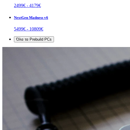
2499
€ -
4179
€
NextGen Madness v6
5499
€ -
10809
€
Όλα τα
Prebuild PCs