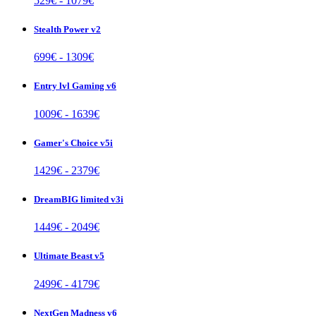
529
€ -
1079
€
Stealth Power v2
699
€ -
1309
€
Entry lvl Gaming v6
1009
€ -
1639
€
Gamer's Choice v5i
1429
€ -
2379
€
DreamBIG limited v3i
1449
€ -
2049
€
Ultimate Beast v5
2499
€ -
4179
€
NextGen Madness v6