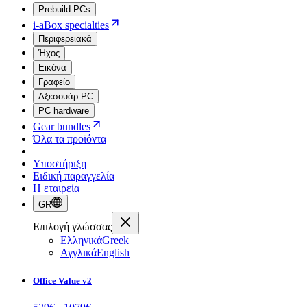
Prebuild PCs
i-aBox specialties
Περιφερειακά
Ήχος
Εικόνα
Γραφείο
Αξεσουάρ PC
PC hardware
Gear bundles
Όλα τα προϊόντα
Υποστήριξη
Ειδική παραγγελία
Η εταιρεία
GR
Επιλογή γλώσσας
Ελληνικά
Greek
Αγγλικά
English
Office Value v2