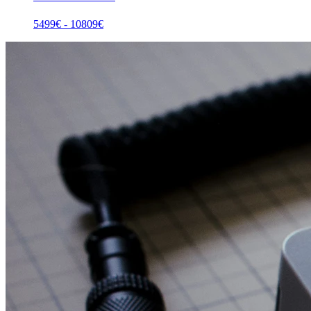
5499
€ -
10809
€