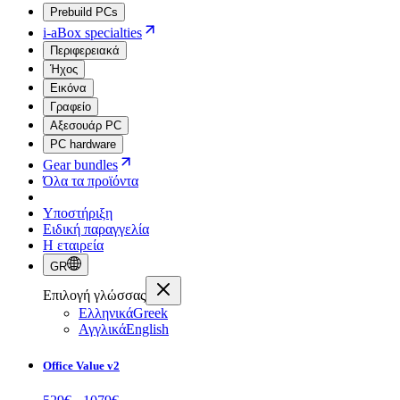
Prebuild PCs
i-aBox specialties
Περιφερειακά
Ήχος
Εικόνα
Γραφείο
Αξεσουάρ PC
PC hardware
Gear bundles
Όλα τα προϊόντα
Υποστήριξη
Ειδική παραγγελία
Η εταιρεία
GR
Επιλογή γλώσσας
Ελληνικά
Greek
Αγγλικά
English
Office Value v2