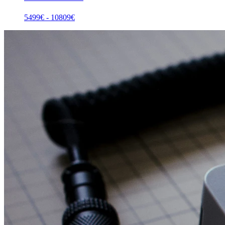
5499
€ -
10809
€