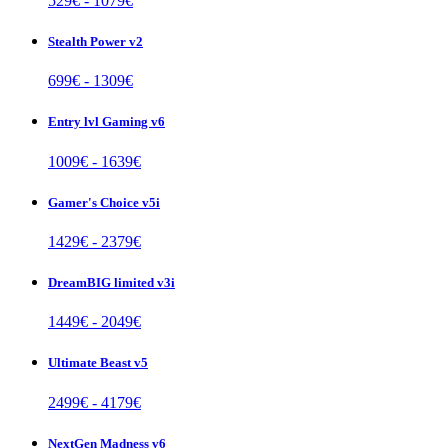
529
€ -
1079
€
Stealth Power v2
699
€ -
1309
€
Entry lvl Gaming v6
1009
€ -
1639
€
Gamer's Choice v5i
1429
€ -
2379
€
DreamBIG limited v3i
1449
€ -
2049
€
Ultimate Beast v5
2499
€ -
4179
€
NextGen Madness v6