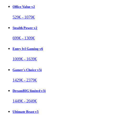
Office Value v2
529
€ -
1079
€
Stealth Power v2
699
€ -
1309
€
Entry lvl Gaming v6
1009
€ -
1639
€
Gamer's Choice v5i
1429
€ -
2379
€
DreamBIG limited v3i
1449
€ -
2049
€
Ultimate Beast v5