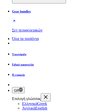
Gear bundles
Σετ περιφερειακών
Όλα τα προϊόντα
Υποστήριξη
Ειδική παραγγελία
Η εταιρεία
GR
Επιλογή γλώσσας
Ελληνικά
Greek
Αγγλικά
English