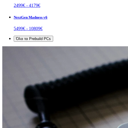
2499
€ -
4179
€
NextGen Madness v6
5499
€ -
10809
€
Όλα τα
Prebuild PCs