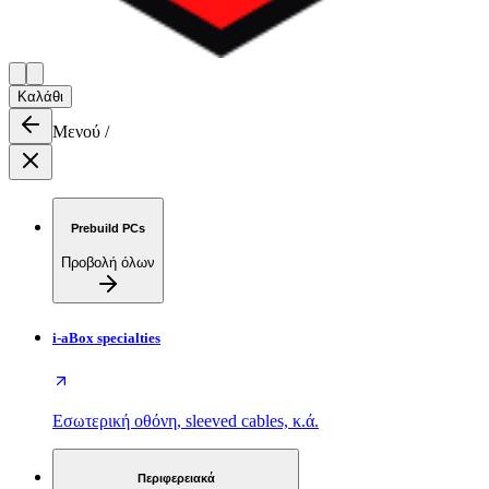
Καλάθι
Μενού
/
Prebuild PCs
Προβολή όλων
i-aBox specialties
Εσωτερική οθόνη, sleeved cables, κ.ά.
Περιφερειακά