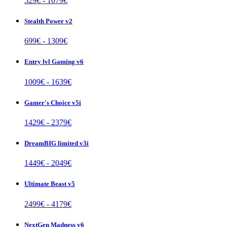
529
€ -
1079
€
Stealth Power v2
699
€ -
1309
€
Entry lvl Gaming v6
1009
€ -
1639
€
Gamer's Choice v5i
1429
€ -
2379
€
DreamBIG limited v3i
1449
€ -
2049
€
Ultimate Beast v5
2499
€ -
4179
€
NextGen Madness v6