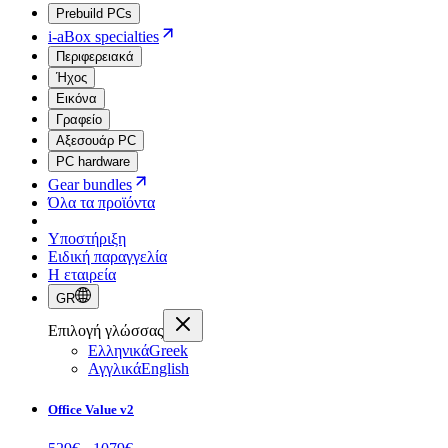
Prebuild PCs
i-aBox specialties
Περιφερειακά
Ήχος
Εικόνα
Γραφείο
Αξεσουάρ PC
PC hardware
Gear bundles
Όλα τα προϊόντα
Υποστήριξη
Ειδική παραγγελία
Η εταιρεία
GR
Επιλογή γλώσσας
Ελληνικά
Greek
Αγγλικά
English
Office Value v2