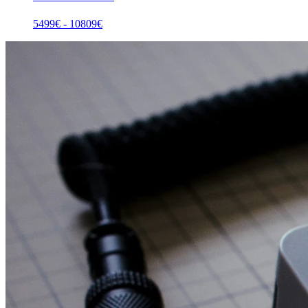
5499
€ -
10809
€