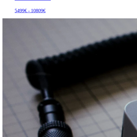
5499
€ -
10809
€