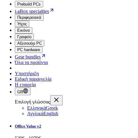
Prebuild PCs
i-aBox specialties
Περιφερειακά
Ήχος
Εικόνα
Γραφείο
Αξεσουάρ PC
PC hardware
Gear bundles
Όλα τα προϊόντα
Υποστήριξη
Ειδική παραγγελία
Η εταιρεία
GR
Επιλογή γλώσσας
Ελληνικά
Greek
Αγγλικά
English
Office Value v2