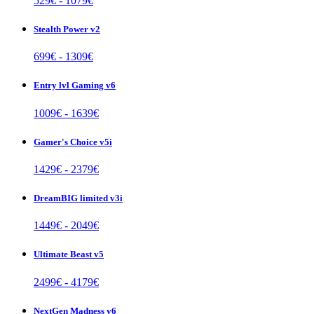
529
€ -
1079
€
Stealth Power v2
699
€ -
1309
€
Entry lvl Gaming v6
1009
€ -
1639
€
Gamer's Choice v5i
1429
€ -
2379
€
DreamBIG limited v3i
1449
€ -
2049
€
Ultimate Beast v5
2499
€ -
4179
€
NextGen Madness v6