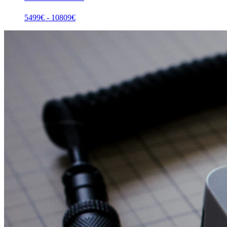
5499
€ -
10809
€