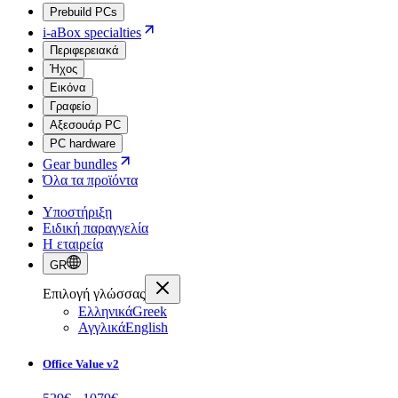
Prebuild PCs
i-aBox specialties
Περιφερειακά
Ήχος
Εικόνα
Γραφείο
Αξεσουάρ PC
PC hardware
Gear bundles
Όλα τα προϊόντα
Υποστήριξη
Ειδική παραγγελία
Η εταιρεία
GR
Επιλογή γλώσσας
Ελληνικά
Greek
Αγγλικά
English
Office Value v2