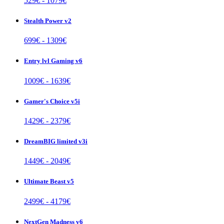
529
€ -
1079
€
Stealth Power v2
699
€ -
1309
€
Entry lvl Gaming v6
1009
€ -
1639
€
Gamer's Choice v5i
1429
€ -
2379
€
DreamBIG limited v3i
1449
€ -
2049
€
Ultimate Beast v5
2499
€ -
4179
€
NextGen Madness v6