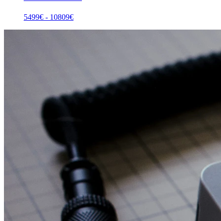
5499
€ -
10809
€