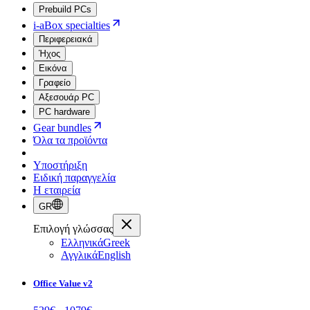
Prebuild PCs
i-aBox specialties
Περιφερειακά
Ήχος
Εικόνα
Γραφείο
Αξεσουάρ PC
PC hardware
Gear bundles
Όλα τα προϊόντα
Υποστήριξη
Ειδική παραγγελία
Η εταιρεία
GR
Επιλογή γλώσσας
Ελληνικά
Greek
Αγγλικά
English
Office Value v2