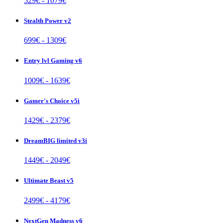
529
€ -
1079
€
Stealth Power v2
699
€ -
1309
€
Entry lvl Gaming v6
1009
€ -
1639
€
Gamer's Choice v5i
1429
€ -
2379
€
DreamBIG limited v3i
1449
€ -
2049
€
Ultimate Beast v5
2499
€ -
4179
€
NextGen Madness v6