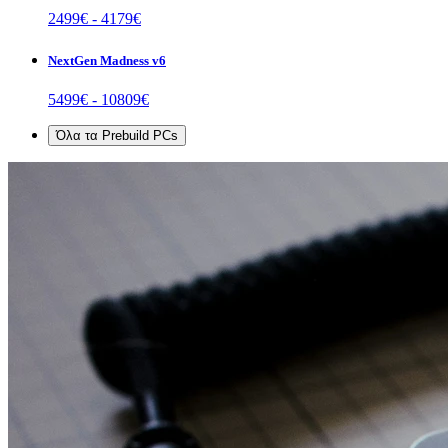
2499
€ -
4179
€
NextGen Madness v6
5499
€ -
10809
€
Όλα τα
Prebuild PCs