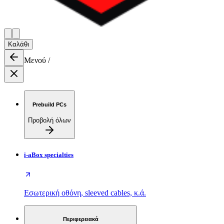
Καλάθι
Μενού
/
Prebuild PCs
Προβολή όλων
i-aBox specialties
Εσωτερική οθόνη, sleeved cables, κ.ά.
Περιφερειακά