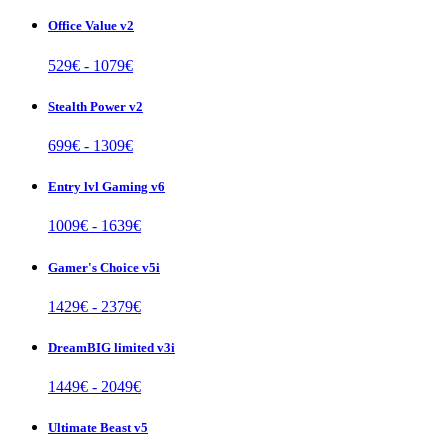
Office Value v2
529
€ -
1079
€
Stealth Power v2
699
€ -
1309
€
Entry lvl Gaming v6
1009
€ -
1639
€
Gamer's Choice v5i
1429
€ -
2379
€
DreamBIG limited v3i
1449
€ -
2049
€
Ultimate Beast v5