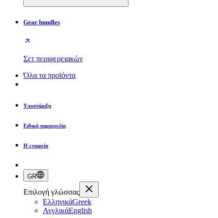
Gear bundles
Σετ περιφερειακών
Όλα τα προϊόντα
Υποστήριξη
Ειδική παραγγελία
Η εταιρεία
GR
Επιλογή γλώσσας
Ελληνικά
Greek
Αγγλικά
English